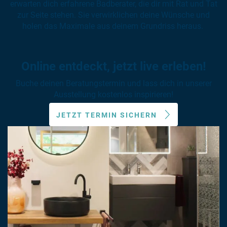
erwarten dich erfahrene Badberater, die dir mit Rat und Tat
zur Seite stehen. Sie verwirklichen deine Wünsche und
holen das Maximale aus deinem Grundriss heraus.
Online entdeckt, jetzt live erleben!
Buche deinen Beratungstermin und lass dich in unserer
Ausstellung kostenlos inspirieren!
JETZT TERMIN SICHERN