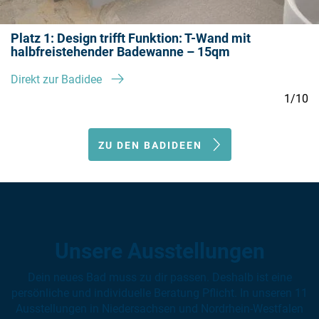
Platz 1: Design trifft Funktion: T-Wand mit
halbfreistehender Badewanne – 15qm
Direkt zur Badidee
1/10
ZU DEN BADIDEEN
Unsere Ausstellungen
Dein neues Bad muss zu dir passen. Deshalb ist eine
persönliche und individuelle Beratung Pflicht. In unseren 11
Ausstellungen in Niedersachsen und Nordrhein-Westfalen